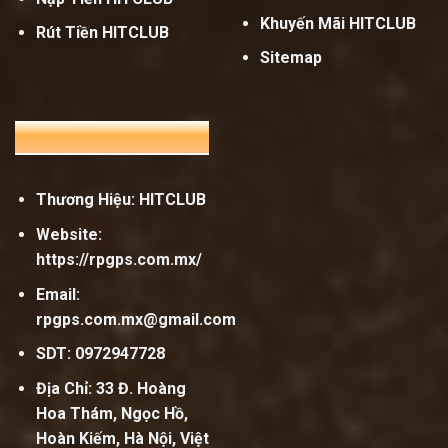
Khuyến Mãi HITCLUB
Rút Tiền HITCLUB
Sitemap
LIÊN HỆ
Thương Hiệu:
HITCLUB
Website:
https://rpgps.com.mx/
Email:
rpgps.com.mx@gmail.com
SDT: 0972947728
Địa Chỉ: 33 Đ. Hoàng
Hoa Thám, Ngọc Hồ,
Hoàn Kiếm, Hà Nội, Việt