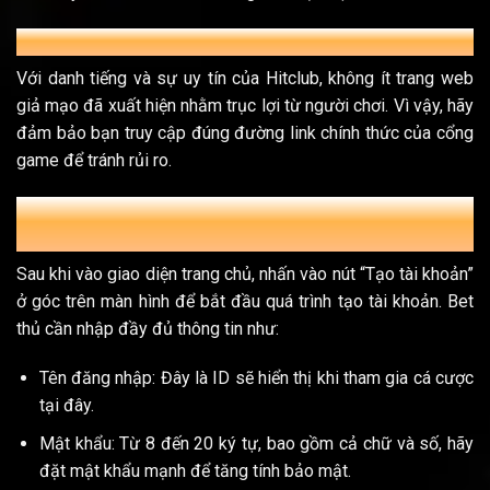
Bước 1: Vào web chính của Hitclub
Với danh tiếng và sự uy tín của Hitclub, không ít trang web
giả mạo đã xuất hiện nhằm trục lợi từ người chơi. Vì vậy, hãy
đảm bảo bạn truy cập đúng đường link chính thức của cổng
game để tránh rủi ro.
Bước 2: Điền thông tin cá nhân chuẩn xác để tạo tài
khoản
Sau khi vào giao diện trang chủ, nhấn vào nút “Tạo tài khoản”
ở góc trên màn hình để bắt đầu quá trình tạo tài khoản. Bet
thủ cần nhập đầy đủ thông tin như:
Tên đăng nhập: Đây là ID sẽ hiển thị khi tham gia cá cược
tại đây.
Mật khẩu: Từ 8 đến 20 ký tự, bao gồm cả chữ và số, hãy
đặt mật khẩu mạnh để tăng tính bảo mật.