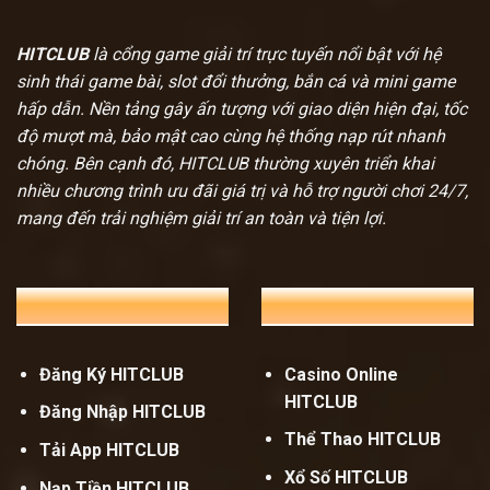
HITCLUB
là cổng game giải trí trực tuyến nổi bật với hệ
sinh thái game bài, slot đổi thưởng, bắn cá và mini game
hấp dẫn. Nền tảng gây ấn tượng với giao diện hiện đại, tốc
độ mượt mà, bảo mật cao cùng hệ thống nạp rút nhanh
chóng. Bên cạnh đó, HITCLUB thường xuyên triển khai
nhiều chương trình ưu đãi giá trị và hỗ trợ người chơi 24/7,
mang đến trải nghiệm giải trí an toàn và tiện lợi.
HƯỚNG DẪN
GAME HOT
Đăng Ký HITCLUB
Casino Online
HITCLUB
Đăng Nhập HITCLUB
Thể Thao HITCLUB
Tải App HITCLUB
Xổ Số HITCLUB
Nạp Tiền HITCLUB