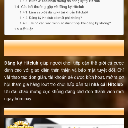
Bước 3: Xác nhận thông tin đăng ký tại Hitclub
Câu hỏi thường gặp về đăng ký Hitclub
Làm sao để đăng ký tài khoản Hitclub?
Đăng ký Hitclub có mất phí không?
Tôi có cần xác minh số điện thoại khi đăng ký không?
Kết luận
Đăng Ký Hitclub – Thao Tác Cực Đơn
Giản Và Tiện Lợi
Đăng ký Hitclub
giúp người chơi tiếp cận thế giới cá cược
đỉnh cao với giao diện thân thiện và bảo mật tuyệt đối. Chỉ
vài thao tác đơn giản, tài khoản sẽ được kích hoạt, mở ra cơ
hội tham gia hàng loạt trò chơi hấp dẫn tại
nhà cái Hitclub
.
Ưu đãi chào mừng cực khủng đang chờ đón thành viên mới
ngay hôm nay.
Tổng hợp các điều kiện cần khi đăng ký Hitclub