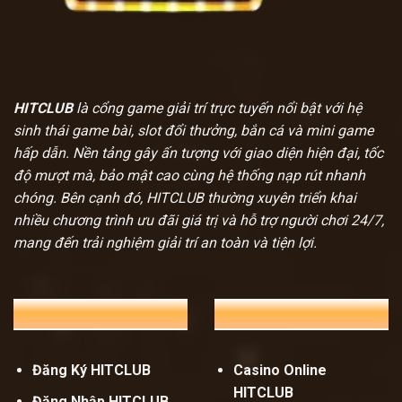
HITCLUB
là cổng game giải trí trực tuyến nổi bật với hệ
sinh thái game bài, slot đổi thưởng, bắn cá và mini game
hấp dẫn. Nền tảng gây ấn tượng với giao diện hiện đại, tốc
độ mượt mà, bảo mật cao cùng hệ thống nạp rút nhanh
chóng. Bên cạnh đó, HITCLUB thường xuyên triển khai
nhiều chương trình ưu đãi giá trị và hỗ trợ người chơi 24/7,
mang đến trải nghiệm giải trí an toàn và tiện lợi.
HƯỚNG DẪN
GAME HOT
Đăng Ký HITCLUB
Casino Online
HITCLUB
Đăng Nhập HITCLUB