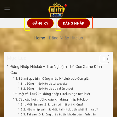
Bỏ
qua
nội
dung
ĐĂNG KÝ
ĐĂNG NHẬP
Home
-
Đăng Nhập Hitclub
Mục Lục
Đăng Nhập Hitclub – Trải Nghiệm Thế Giới Game Đỉnh
Cao
Bật mí quy trình đăng nhập Hitclub cực đơn giản
Đăng nhập Hitclub tại website
Đăng nhập Hitclub qua điện thoại
Một vài lưu ý khi đăng nhập Hitclub bạn nên biết
Các câu hỏi thường gặp khi đăng nhập Hitclub
Mỗi lần vào tài khoản có mất phí không?
Nếu nhập sai mật khẩu tại Hitclub thì phải làm sao?
Tại sao tôi không thể vào tài khoản của mình trên