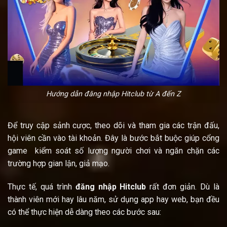
Hướng dẫn đăng nhập Hitclub từ A đến Z
Để truy cập sảnh cược, theo dõi và tham gia các trận đấu,
hội viên cần vào tài khoản. Đây là bước bắt buộc giúp cổng
game kiểm soát số lượng người chơi và ngăn chặn các
trường hợp gian lận, giả mạo.
Thực tế, quá trình
đăng nhập Hitclub
rất đơn giản. Dù là
thành viên mới hay lâu năm, sử dụng app hay web, bạn đều
có thể thực hiện dễ dàng theo các bước sau: