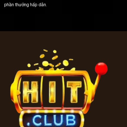
phần thưởng hấp dẫn.