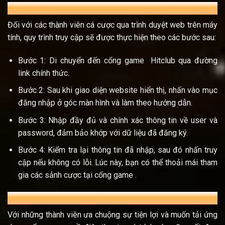
Đăng nhập Hitclub tại website
Đối với các thành viên cá cược qua trình duyệt web trên máy
tính, quy trình truy cập sẽ được thực hiện theo các bước sau:
Bước 1: Di chuyển đến cổng game Hitclub qua đường
link chính thức.
Bước 2: Sau khi giao diện website hiển thị, nhấn vào mục
đăng nhập ở góc màn hình và làm theo hướng dẫn.
Bước 3: Nhập đầy đủ và chính xác thông tin về user và
password, đảm bảo khớp với dữ liệu đã đăng ký.
Bước 4: Kiểm tra lại thông tin đã nhập, sau đó nhấn truy
cập nếu không có lỗi. Lúc này, bạn có thể thoải mái tham
gia các sảnh cược tại cổng game .
Đăng nhập Hitclub qua điện thoại
Với những thành viên ưa chuộng sự tiện lợi và muốn tải ứng