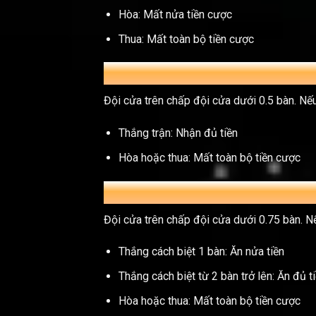
Hòa: Mất nửa tiền cược
Thua: Mất toàn bộ tiền cược
Kèo chấp 0.5 (1/2)
Đội cửa trên chấp đội cửa dưới 0.5 bàn. Nế
Thắng trận: Nhận đủ tiền
Hòa hoặc thua: Mất toàn bộ tiền cược
Kèo chấp 0.75 (3/4)
Đội cửa trên chấp đội cửa dưới 0.75 bàn. N
Thắng cách biệt 1 bàn: Ăn nửa tiền
Thắng cách biệt từ 2 bàn trở lên: Ăn đủ t
Hòa hoặc thua: Mất toàn bộ tiền cược