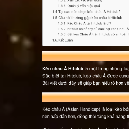
Xem xét kèo biến động
Quản lý vốn hiệu quả
Tại sao nên chọn kèo châu Á Hitclub?
Câu hỏi thường gặp kèo châu á Hitclub
Kèo Châu Á tại Hitclub là gì?
Hitclub có hỗ trợ đủ các loại kèo Châu 
Đặt kèo Châu Á trên Hitclub có an toàn
Kết Luận
Kèo Châu Á
Kèo châu Á Hitclub
là một trong những lo
Đặc biệt tại Hitclub, kèo châu Á được cung
Bài viết dưới đây sẽ giúp bạn hiểu rõ hơn v
Kèo châu Á Hitclub là gì?
Kèo châu Á (Asian Handicap) là loại kèo b
nên hấp dẫn hơn, đồng thời tăng khả năng t