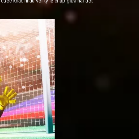
cược khác nhau với tỷ lệ chấp giữa hai đội,