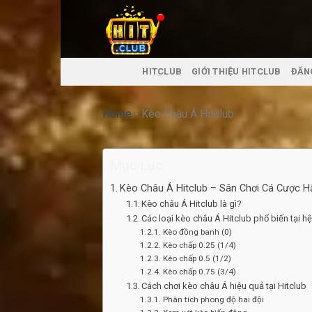
Bỏ
qua
nội
dung
HITCLUB
GIỚI THIỆU HITCLUB
ĐĂN
Home
-
Kèo Châu Á Hitclub
Mục Lục
Kèo Châu Á Hitclub – Sân Chơi Cá Cược 
Kèo châu Á Hitclub là gì?
Các loại kèo châu Á Hitclub phổ biến tại h
Kèo đồng banh (0)
Kèo chấp 0.25 (1/4)
Kèo chấp 0.5 (1/2)
Kèo chấp 0.75 (3/4)
Cách chơi kèo châu Á hiệu quả tại Hitclub
Phân tích phong độ hai đội