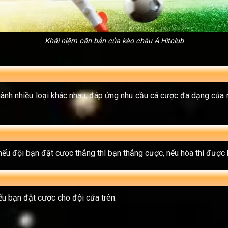
Khái niệm căn bản của kèo châu Á Hitclub
b phổ biến tại hệ thống
thành nhiều loại khác nhau, đáp ứng nhu cầu cá cược đa dạng của 
ếu đội bạn đặt cược thắng thì bạn thắng cược, nếu hòa thì được h
ếu bạn đặt cược cho đội cửa trên: