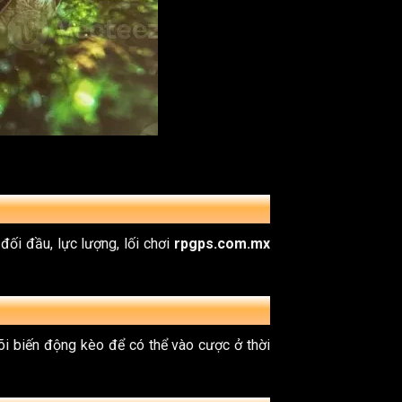
đối đầu, lực lượng, lối chơi
rpgps.com.mx
dõi biến động kèo để có thể vào cược ở thời