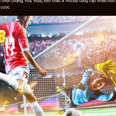
chọn (thắng, hòa, thua), kèo châu Á Hitclub cung cấp nhiều mức 
 cược.