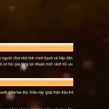
ẫn Hàng Đầu
o người chơi nhờ tính minh bạch và hấp dẫn.
 cơ hội gia tăng lợi nhuận một cách tối ưu.
h giữa hai đội. Điều này giúp trận đấu trở