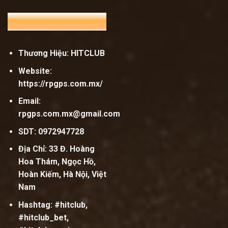
LIÊN HỆ
Thương Hiệu:
HITCLUB
Website:
https://rpgps.com.mx/
Email:
rpgps.com.mx@gmail.com
SDT: 0972947728
Địa Chỉ: 33 Đ. Hoàng
Hoa Thám, Ngọc Hồ,
Hoàn Kiếm, Hà Nội, Việt
Nam
Hashtag: #hitclub,
#hitclub_bet,