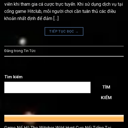
viên khi tham gia cá cược trực tuyến. Khi sử dụng dịch vụ tại
cổng game Hitclub, mỗi người chơi cần tuân thủ các điều
khoản nhất định để đảm […]
TIẾP TỤC ĐỌC
→
Đăng trong
Tin Tức
Tìm kiếm
TÌM
KIẾM
Recent Posts
Game Nổ Hũ The Witcher Wild Hunt Cực Nổi Tiếng Tại