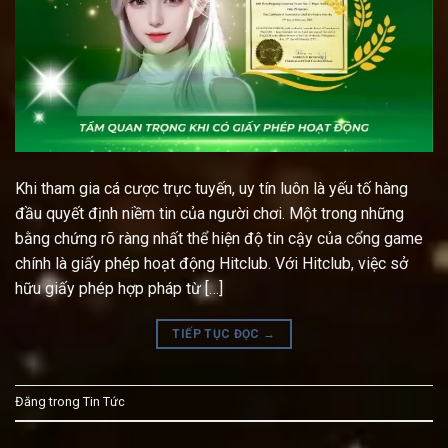
Khi tham gia cá cược trực tuyến, uy tín luôn là yếu tố hàng
đầu quyết định niềm tin của người chơi. Một trong những
bằng chứng rõ ràng nhất thể hiện độ tin cậy của cổng game
chính là giấy phép hoạt động Hitclub. Với Hitclub, việc sở
hữu giấy phép hợp pháp từ […]
TIẾP TỤC ĐỌC
→
Đăng trong
Tin Tức