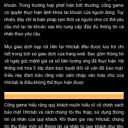
khoản. Trong trường hợp phát hiện bất thường, cổng game
có quyền thực hiện lệnh khóa tài khoản của người dùng. Tuy
nhiên, đây chỉ là biện pháp tạm thời và người chơi có thể yêu
cầu mở lại tài khoản sau khi cung cấp đầy đủ thông tin cá
nhân theo yêu cầu.
Mọi giao dịch nạp rút tiền tại Hitclub đều được lưu trữ chi
tiết trong lịch sử giao dịch của trang web. Bao gồm thông tin
về ngày giờ, mệnh giá và số tiền tương ứng đã thực hiện. Hệ
thống mã hóa 5 lớp đảm bảo tuyệt đối về vấn đề bảo mật.
Điều này đảm bảo rằng việc xâm nhập vào máy chủ của
Hitclub là điều không thể thực hiện được.
Tuân theo sự đồng ý của thành viên
Cổng game hiểu rằng quý khách muốn hiểu rõ về chính sách
bảo mật Hitclub và cách chúng tôi thu thập, sử dụng thông
tin cá nhân của quý khách. Khi tham gia vào Hitclub, chúng
tôi thu thập một số thông tin cá nhân từ quý khách như tên,