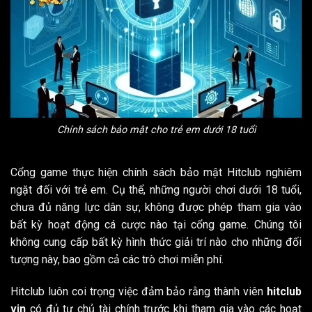
Chính sách bảo mật cho trẻ em dưới 18 tuổi
Cổng game thực hiện chính sách bảo mật Hitclub nghiêm
ngặt đối với trẻ em. Cụ thể, những người chơi dưới 18 tuổi,
chưa đủ năng lực dân sự, không được phép tham gia vào
bất kỳ hoạt động cá cược nào tại cổng game. Chúng tôi
không cung cấp bất kỳ hình thức giải trí nào cho những đối
tượng này, bao gồm cả các trò chơi miễn phí.
Hitclub luôn coi trọng việc đảm bảo rằng thành viên
hitclub
vin
có đủ tự chủ tài chính trước khi tham gia vào các hoạt