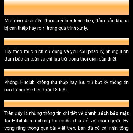
Dữ liệu giao dịch của tôi có được bảo mật tuyệt đối
không?
Mọi giao dịch đều được mã hóa toàn diện, đảm bảo không
bị can thiệp hay rò rỉ trong quá trình xử lý.
Hitclub lưu trữ thông tin người dùng trong bao lâu?
Tùy theo mục đích sử dụng và yêu cầu pháp lý, nhưng luôn
đảm bảo an toàn và chỉ lưu trữ trong thời gian cần thiết.
Trẻ vị thành niên có được thu thập dữ liệu không?
Không. Hitclub không thu thập hay lưu trữ bất kỳ thông tin
nào từ người chơi dưới 18 tuổi.
Kết luận
Trên đây là những thông tin chi tiết về
chính sách bảo mật
tại Hitclub
mà chúng tôi muốn chia sẻ với mọi người. Hy
vọng rằng thông qua bài viết trên, bạn đã có cái nhìn tổng