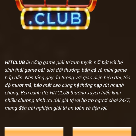
HITCLUB
là cổng game giải trí trực tuyến nổi bật với hệ
sinh thái game bài, slot đổi thưởng, bắn cá và mini game
hấp dẫn. Nền tảng gây ấn tượng với giao diện hiện đại, tốc
độ mượt mà, bảo mật cao cùng hệ thống nạp rút nhanh
chóng. Bên cạnh đó, HITCLUB thường xuyên triển khai
nhiều chương trình ưu đãi giá trị và hỗ trợ người chơi 24/7,
mang đến trải nghiệm giải trí an toàn và tiện lợi.
HƯỚNG DẪN
GAME HOT