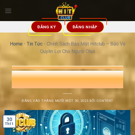
Bỏ
qua
nội
dung
ĐĂNG KÝ
ĐĂNG NHẬP
Home
-
Tin Tức
-
Chính Sách Bảo Mật Hitclub – Bảo Vệ
Quyền Lợi Cho Người Chơi
TIN TỨC
Chính Sách Bảo Mật Hitclub – Bảo
Vệ Quyền Lợi Cho Người Chơi
ĐĂNG VÀO
THÁNG MƯỜI MỘT 30, 2025
BỞI
CONTENT
30
Th11