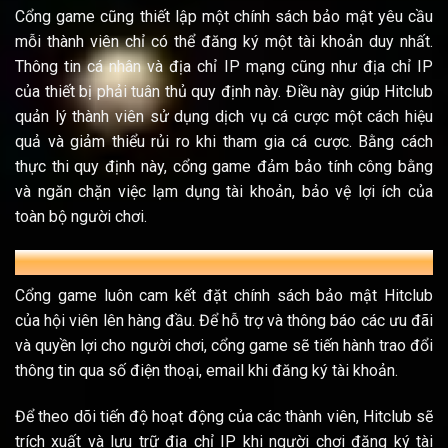
Cổng game cũng thiết lập một chính sách bảo mật yêu cầu
mỗi thành viên chỉ có thể đăng ký một tài khoản duy nhất.
Thông tin cá nhân và địa chỉ IP mạng cũng như địa chỉ IP
của thiết bị phải tuân thủ quy định này. Điều này giúp Hitclub
quản lý thành viên sử dụng dịch vụ cá cược một cách hiệu
quả và giảm thiểu rủi ro khi tham gia cá cược. Bằng cách
thực thi quy định này, cổng game đảm bảo tính công bằng
và ngăn chặn việc lạm dụng tài khoản, bảo vệ lợi ích của
toàn bộ người chơi.
Cam kết bảo mật an toàn
Cổng game luôn cam kết đặt chính sách bảo mật Hitclub
của hội viên lên hàng đầu. Để hỗ trợ và thông báo các ưu đãi
và quyền lợi cho người chơi, cổng game sẽ tiến hành trao đổi
thông tin qua số điện thoại, email khi đăng ký tài khoản.
Để theo dõi tiến độ hoạt động của các thành viên, Hitclub sẽ
trích xuất và lưu trữ địa chỉ IP khi người chơi đăng ký tài