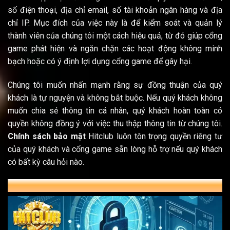
số điện thoại, địa chỉ email, số tài khoản ngân hàng và địa
chỉ IP. Mục đích của việc này là để kiểm soát và quản lý
thành viên của chúng tôi một cách hiệu quả, từ đó giúp cổng
game phát hiện và ngăn chặn các hoạt động không minh
bạch hoặc có ý định lợi dụng cổng game để gây hại.
Chúng tôi muốn nhấn mạnh rằng sự đồng thuận của quý
khách là tự nguyện và không bắt buộc. Nếu quý khách không
muốn chia sẻ thông tin cá nhân, quý khách hoàn toàn có
quyền không đồng ý với việc thu thập thông tin từ chúng tôi.
Chính sách bảo mật
Hitclub luôn tôn trọng quyền riêng tư
của quý khách và cổng game sẵn lòng hỗ trợ nếu quý khách
có bất kỳ câu hỏi nào.
Chính sách bảo mật cho trẻ em dưới 18 tuổi