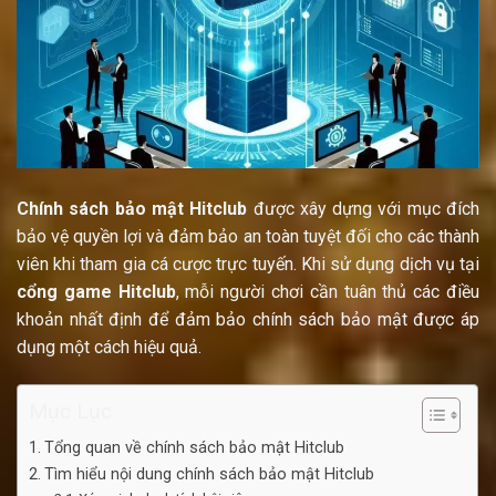
Chính sách bảo mật Hitclub
được xây dựng với mục đích
bảo vệ quyền lợi và đảm bảo an toàn tuyệt đối cho các thành
viên khi tham gia cá cược trực tuyến. Khi sử dụng dịch vụ tại
cổng game Hitclub
, mỗi người chơi cần tuân thủ các điều
khoản nhất định để đảm bảo chính sách bảo mật được áp
dụng một cách hiệu quả.
Mục Lục
Tổng quan về chính sách bảo mật Hitclub
Tìm hiểu nội dung chính sách bảo mật Hitclub