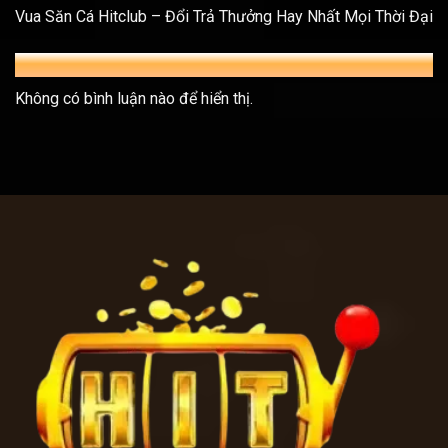
Vua Săn Cá Hitclub – Đổi Trả Thưởng Hay Nhất Mọi Thời Đại
Recent Comments
Không có bình luận nào để hiển thị.